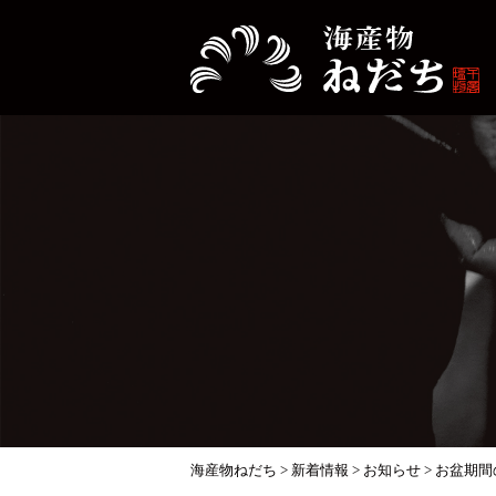
海産物ねだち
>
新着情報
>
お知らせ
>
お盆期間