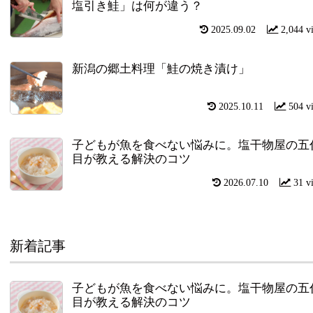
塩引き鮭」は何が違う？
2025.09.02
2,044 v
新潟の郷土料理「鮭の焼き漬け」
2025.10.11
504 v
子どもが魚を食べない悩みに。塩干物屋の五
目が教える解決のコツ
2026.07.10
31 v
新着記事
子どもが魚を食べない悩みに。塩干物屋の五
目が教える解決のコツ