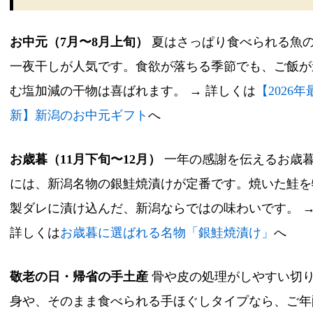
お中元（7月〜8月上旬）
夏はさっぱり食べられる魚
一夜干しが人気です。食欲が落ちる季節でも、ご飯が
む塩加減の干物は喜ばれます。 → 詳しくは
【2026年
新】新潟のお中元ギフト
へ
お歳暮（11月下旬〜12月）
一年の感謝を伝えるお歳
には、新潟名物の銀鮭焼漬けが定番です。焼いた鮭を
製ダレに漬け込んだ、新潟ならではの味わいです。 
詳しくは
お歳暮に選ばれる名物「銀鮭焼漬け」
へ
敬老の日・帰省の手土産
骨や皮の処理がしやすい切
身や、そのまま食べられる手ほぐしタイプなら、ご年