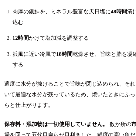
肉厚の銀鮭を、ミネラル豊富な天日塩に
48時間
漬
込む
12時間
かけて塩加減を調整する
浜風に近い冷風で
18時間
乾燥させ、旨味と脂を凝
する
適度に水分が抜けることで旨味が閉じ込められ、それ
いて最適な水分が残っているため、焼いたときにふっ
らと仕上がります。
保存料・添加物は一切使用していません。
数か所の
場を回って五代目自らが目利きした、鮮度の高い魚だ