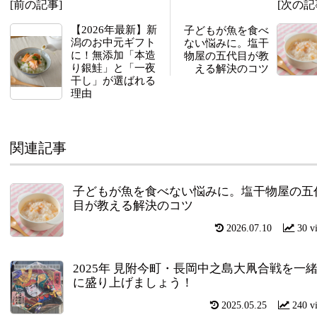
[前の記事]
[次の記
【2026年最新】新
子どもが魚を食べ
潟のお中元ギフト
ない悩みに。塩干
に！無添加「本造
物屋の五代目が教
り銀鮭」と「一夜
える解決のコツ
干し」が選ばれる
理由
関連記事
子どもが魚を食べない悩みに。塩干物屋の五
目が教える解決のコツ
2026.07.10
30 v
2025年 見附今町・長岡中之島大凧合戦を一
に盛り上げましょう！
2025.05.25
240 v